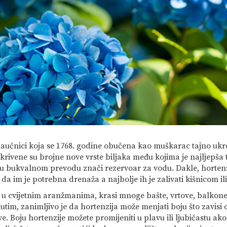
aučnici koja se 1768. godine obučena kao muškarac tajno ukrc
tkrivene su brojne nove vrste biljaka među kojima je najljep
o u bukvalnom prevodu znači rezervoar za vodu. Dakle, hortenz
 da im je potrebna drenaža a najbolje ih je zalivati kišnicom
ti u cvijetnim aranžmanima, krasi mnoge bašte, vrtove, balkone 
utim, zanimljivo je da hortenzija može menjati boju što zavisi o
e. Boju hortenzije možete promijeniti u plavu ili ljubičastu ak