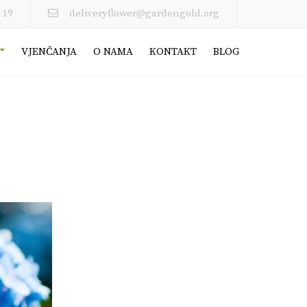
 19
deliveryflower@gardengold.org
VJENČANJA
O NAMA
KONTAKT
BLOG