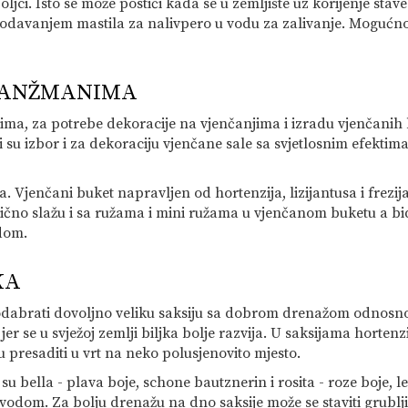
ljci. Isto se može postići kada se u zemljište uz korijenje stave
dodavanjem mastila za nalivpero u vodu za zalivanje. Mogućnos
ARANŽMANIMA
nima, za potrebe dekoracije na vjenčanjima i izradu vjenčanih 
su izbor i za dekoraciju vjenčane sale sa svjetlosnim efektima 
ra. Vjenčani buket napravljen od hortenzija, lizijantusa i fr
ično slažu i sa ružama i mini ružama u vjenčanom buketu a bid
dom.
KA
 odabrati dovoljno veliku saksiju sa dobrom drenažom odnosn
 jer se u svježoj zemlji biljka bolje razvija. U saksijama horte
presaditi u vrt na neko polusjenovito mjesto.
su bella - plava boje, schone bautznerin i rosita - roze boje, le
vodom. Za bolju drenažu na dno saksije može se staviti grublji 