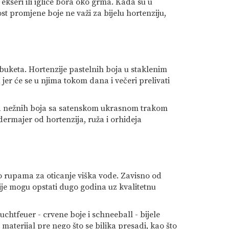
 ekseri ili iglice bora oko grma. Kada su u
t promjene boje ne važi za bijelu hortenziju,
buketa. Hortenzije pastelnih boja u staklenim
jer će se u njima tokom dana i večeri prelivati
ezija nežnih boja sa satenskom ukrasnom trakom
ermajer od hortenzija, ruža i orhideja
o rupama za oticanje viška vode. Zavisno od
nzije mogu opstati dugo godina uz kvalitetnu
uchtfeuer - crvene boje i schneeball - bijele
materijal pre nego što se biljka presadi, kao što