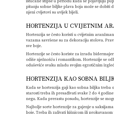
istucane stipse u periodu kada se pojavljuju pupo
pitanju sobne biljke plava boja može se dobiti 
njeni cvijetovi su uvijek bijeli.
HORTENZIJA U CVIJETNIM 
Hortenzija se često koristi u cvijetnim aranžma
vazama savršene su za dekoraciju stolova. Pravi 
sve boje.
Hortenzije se često koriste za izradu bidermaje
odiše nježnošću i romantikom. Hortenzije se odl
oduševiće svaku mladu svojim egzotičnim izgle
HORTENZIJA KAO SOBNA BILJ
Kada se hortenzija gaji kao sobna biljka treba
starosti treba ih presađivati svake 2 do 4 godine
negu. Kada prerastu posudu, hortenzije se mogu 
Najbolje sorte hortenzije za gajenje u saksijama 
boje. Treba ih zalivati kišnicom ili prokuvanom 