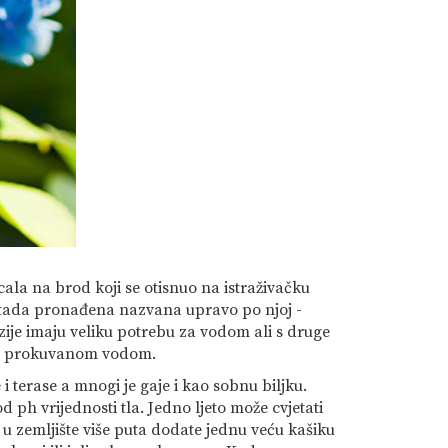
ala na brod koji se otisnuo na istraživačku
ša tada pronađena nazvana upravo po njoj -
ije imaju veliku potrebu za vodom ali s druge
 ili prokuvanom vodom.
i terase a mnogi je gaje i kao sobnu biljku.
d ph vrijednosti tla. Jedno ljeto može cvjetati
o u zemljište više puta dodate jednu veću kašiku