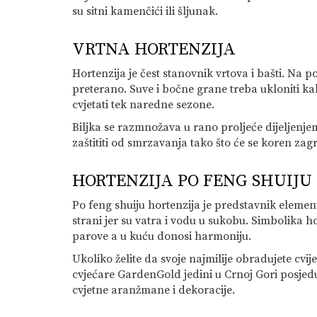
su sitni kamenčići ili šljunak.
VRTNA HORTENZIJA
Hortenzija je čest stanovnik vrtova i bašti. Na
preterano. Suve i bočne grane treba ukloniti kak
cvjetati tek naredne sezone.
Biljka se razmnožava u rano proljeće dijeljenjem
zaštititi od smrzavanja tako što će se koren zag
HORTENZIJA PO FENG SHUIJU
Po feng shuiju hortenzija je predstavnik element
strani jer su vatra i vodu u sukobu. Simbolika h
parove a u kuću donosi harmoniju.
Ukoliko želite da svoje najmilije obradujete cv
cvjećare GardenGold jedini u Crnoj Gori posjeduj
cvjetne aranžmane i dekoracije.