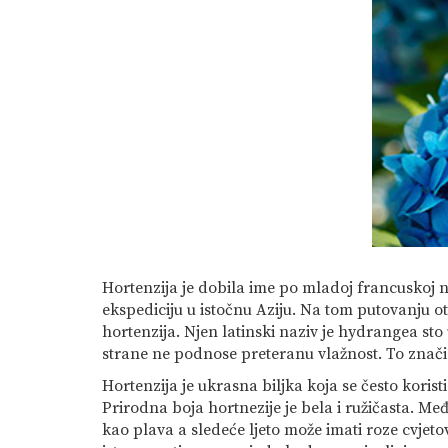
Hortenzija je dobila ime po mladoj francuskoj n
ekspediciju u istočnu Aziju. Na tom putovanju o
hortenzija. Njen latinski naziv je hydrangea st
strane ne podnose preteranu vlažnost. To znači
Hortenzija je ukrasna biljka koja se često koris
Prirodna boja hortnezije je bela i ružičasta. Međ
kao plava a sledeće ljeto može imati roze cvjetov