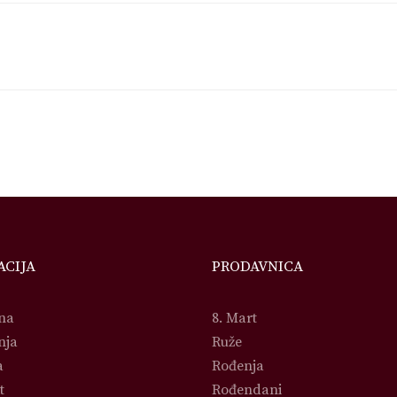
ACIJA
PRODAVNICA
na
8. Mart
nja
Ruže
a
Rođenja
t
Rođendani