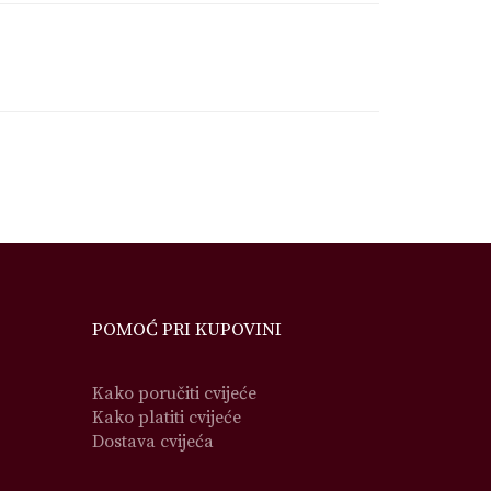
POMОĆ PRI KUPOVINI
Kako poručiti cvijeće
Kako platiti cvijeće
Dostava cvijeća