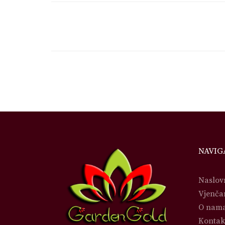
NAVIG
Naslov
Vjenča
O nam
Kontak