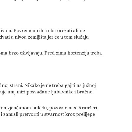
rivom. Povremeno ih treba orezati ali ne
ati u nivou zemljišta jer će u tom slučaju
eoma brzo oživljavaju. Pred zimu hortenziju treba
oj strani. Nikako je ne treba gajiti na južnoj
iruje um, miri posvađane ljubavnike i bračne
 svom vjenčanom buketu, pozovite nas. Aranžeri
 zamisli pretvoriti u stvarnost kroz prelijepe