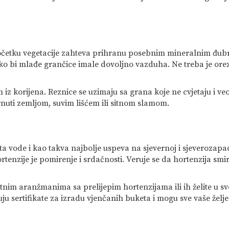
 početku vegetacije zahteva prihranu posebnim mineralnim đub
o bi mlađe grančice imale dovoljno vazduha. Ne treba je oreziv
 iz korijena. Reznice se uzimaju sa grana koje ne cvjetaju i v
rnuti zemljom, suvim lišćem ili sitnom slamom.
a vode i kao takva najbolje uspeva na sjevernoj i sjeverozapadn
ortenzije je pomirenje i srdačnosti. Veruje se da hortenzija sm
ijetnim aranžmanima sa prelijepim hortenzijama ili ih želite u
u sertifikate za izradu vjenčanih buketa i mogu sve vaše želje i